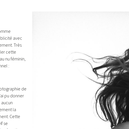
comme
licité avec
vement. Très
ler cette
au nu féminin,
nel :
hotographie de
’ai pu donner
i, aucun
lement la
ment. Cette
if se