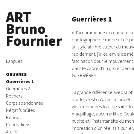
ART
Guerrières 1
Bruno
« J’ai commencé ma carrière 
Fournier
photographe de mode et de pub
un style affirmé autour du mou
rapidement, j’ai eu envie de mê
Skip
Langues
fascination pour le mouvement 
to
dans le cadre d’un projet person
OEUVRES
content
GUERRIÈRES.
Guerrières 1
Guerrières 2
La grande différence avec la p
Rochers
mode, c’est qu’avec ce projet, j
Corps abandonnés
vie à mes idées tout de suite. Ic
Négatifs brûlés
maquillage, aucun artifice. Seu
Reboot
nudité et l’instantanéité du mo
Perforations
impression d’un réel saisi sur le v
Atelier