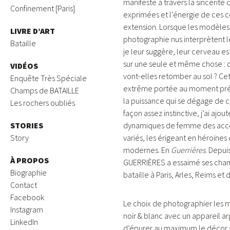
manifeste à travers la sincérité
Confinement [Paris]
exprimées et l’énergie de ces 
extension. Lorsque les modèles
LIVRE D’ART
photographie nus interprètent 
Bataille
je leur suggère, leur cerveau e
sur une seule et même chose 
VIDÉOS
vont-elles retomber au sol ? Cet
Enquête Très Spéciale
extrême portée au moment pré
Champs de BATAILLE
la puissance qui se dégage de 
Les rochers oubliés
façon assez instinctive, j’ai ajou
STORIES
dynamiques de femme des acce
Story
variés, les érigeant en héroïne
modernes. En
Guerrières
. Depuis
À PROPOS
GUERRIÈRES a essaimé ses cha
Biographie
bataille à Paris, Arles, Reims et 
Contact
Facebook
Le choix de photographier les 
Instagram
noir & blanc avec un appareil a
LinkedIn
d’épurer au maximum le décor 