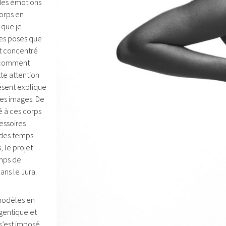
 des émotions
corps en
 que je
les poses que
st concentré
: comment
te attention
sent explique
ces images. De
té à ces corps
ssoires
s des temps
, le projet
mps de
dans le Jura.
modèles en
rgentique et
s’est imposé