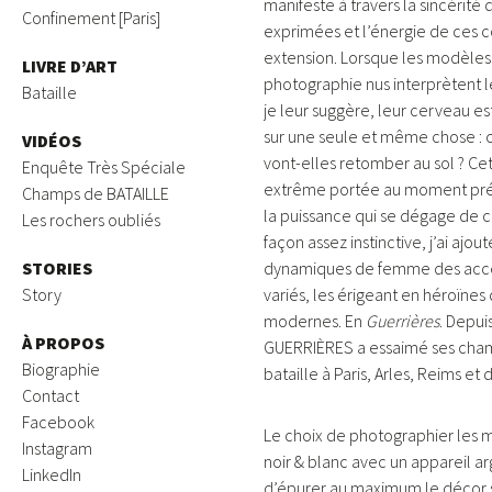
manifeste à travers la sincérité
Confinement [Paris]
exprimées et l’énergie de ces 
extension. Lorsque les modèles
LIVRE D’ART
photographie nus interprètent 
Bataille
je leur suggère, leur cerveau e
sur une seule et même chose 
VIDÉOS
vont-elles retomber au sol ? Cet
Enquête Très Spéciale
extrême portée au moment pré
Champs de BATAILLE
la puissance qui se dégage de 
Les rochers oubliés
façon assez instinctive, j’ai ajou
STORIES
dynamiques de femme des acce
Story
variés, les érigeant en héroïne
modernes. En
Guerrières
. Depuis
À PROPOS
GUERRIÈRES a essaimé ses cha
Biographie
bataille à Paris, Arles, Reims et 
Contact
Facebook
Le choix de photographier les 
Instagram
noir & blanc avec un appareil a
LinkedIn
d’épurer au maximum le décor 