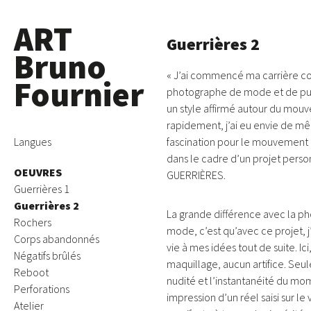
ART
Guerrières 2
Bruno
« J’ai commencé ma carrière 
Fournier
photographe de mode et de pub
un style affirmé autour du mou
rapidement, j’ai eu envie de mê
Skip
Langues
fascination pour le mouvement 
to
dans le cadre d’un projet person
OEUVRES
content
GUERRIÈRES.
Guerrières 1
Guerrières 2
La grande différence avec la p
Rochers
mode, c’est qu’avec ce projet, j
Corps abandonnés
vie à mes idées tout de suite. Ic
Négatifs brûlés
maquillage, aucun artifice. Seu
Reboot
nudité et l’instantanéité du mo
Perforations
impression d’un réel saisi sur le v
Atelier