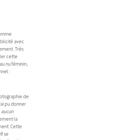
comme
licité avec
vement. Très
ler cette
au nu féminin,
nel :
hotographie de
’ai pu donner
i, aucun
lement la
ment. Cette
if se