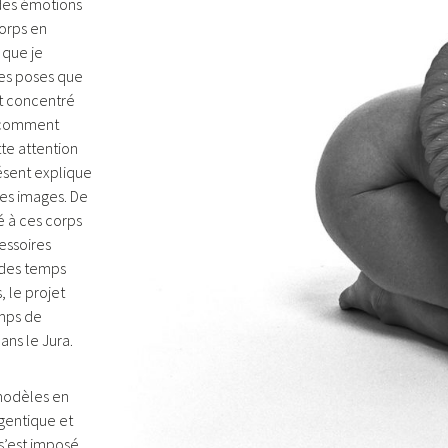
 des émotions
corps en
 que je
les poses que
st concentré
: comment
te attention
sent explique
ces images. De
té à ces corps
ssoires
s des temps
, le projet
mps de
dans le Jura.
modèles en
rgentique et
s’est imposé