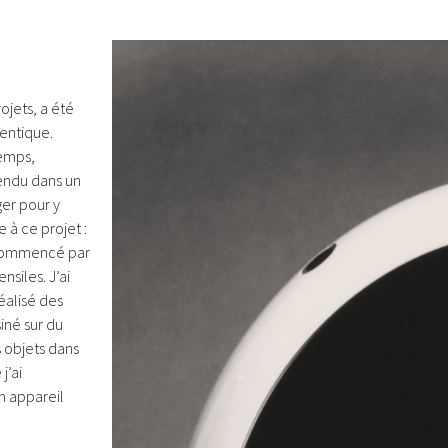
jets, a été
gentique.
temps,
endu dans un
er pour y
 à ce projet :
 commencé par
nsiles. J’ai
éalisé des
siné sur du
s objets dans
j’ai
n appareil