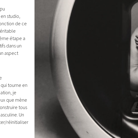
 pu
en studio,
fonction de ce
véritable
isième étape a
tifs dans un
un aspect
e
 qui tourne en
tion, je
geux que mène
nstruire tous
asculine. Un
r/réinitialiser