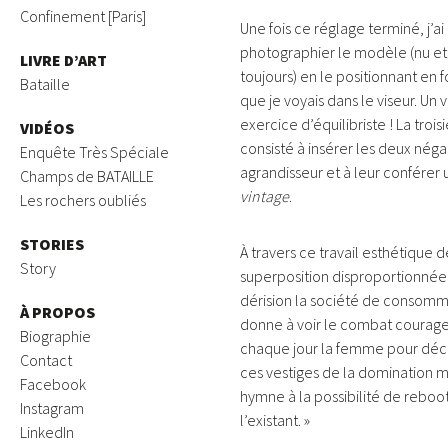
Confinement [Paris]
Une fois ce réglage terminé, j’ai
photographier le modèle (nu et 
LIVRE D’ART
toujours) en le positionnant en 
Bataille
que je voyais dans le viseur. Un 
exercice d’équilibriste ! La tro
VIDÉOS
consisté à insérer les deux néga
Enquête Très Spéciale
agrandisseur et à
leur conférer 
Champs de BATAILLE
vintage
.
Les rochers oubliés
STORIES
À travers ce travail esthétique d
Story
superposition disproportionnée
dérision la société de consomma
À PROPOS
donne à voir le combat coura
Biographie
chaque jour la femme pour déco
Contact
ces vestiges de la domination m
Facebook
hymne à la possibilité de reboote
Instagram
l’existant. »
LinkedIn