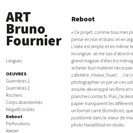
ART
Reboot
Bruno
«
Ce projet, comme tous mes pro
Fournier
pensé en noir et blanc et en ar
L’idée est simple et en même 
incongrue.
Je me suis d’abord r
Skip
Langues
grand magasin d’électro-ménag
to
acheter tout matériel nécessaire
OEUVRES
content
cafetière, mixeur, fouet… J’ai
Guerrières 1
photographier un par un ces uste
Guerrières 2
ensuite développé les films et r
Rochers
planches contacts. Puis, j’ai des
Corps abandonnés
papier transparent les différent
Négatifs brûlés
un format carré (6cmx6cm), que 
Reboot
positionné dans le viseur de mo
Perforations
photo
Hasselblad
en studio.
Atelier